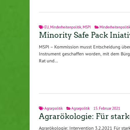
EU
,
Minderheitenpolitik
,
MSPI
Minderheitenpoliti
Minority Safe Pack Iniat
MSPI – Kommission musst Entscheidung überde
Instrument geschaffen worden, mit dem Bür
Rat und…
Agrarpolitik
Agrarpolitik
15. Februar 2021
Agrarökologie: Für star
Agrarökologie; Intervention 3.2.2021 Für sta