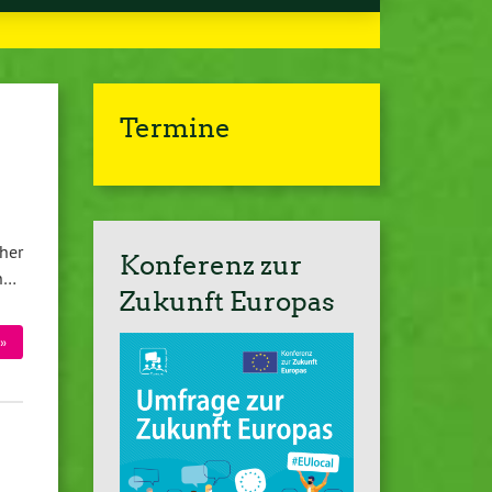
Termine
her
Konferenz zur
en…
Zukunft Europas
»