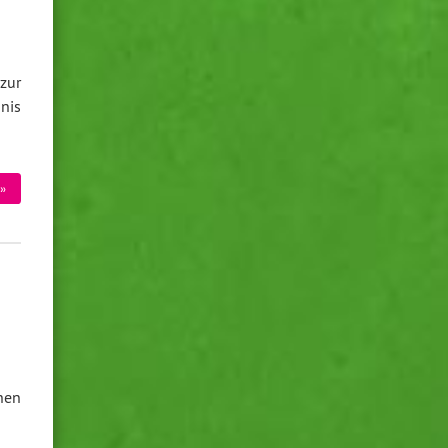
zur
nis
»
hen