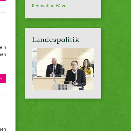
Renovation Wave
Landespolitik
ein
hen
»
chen