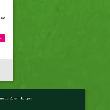
 im
»
enz zur Zukunft Europas