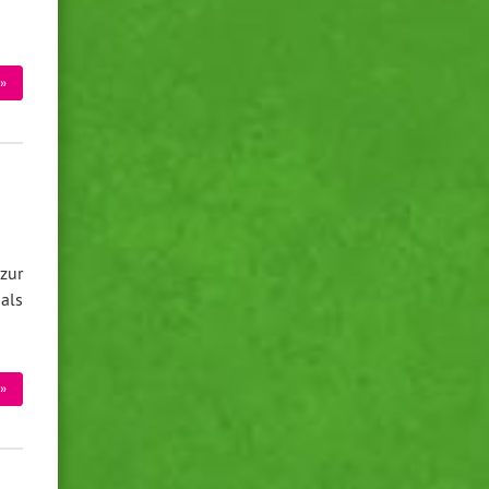
»
zur
als
»