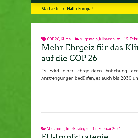
Startseite
⟩
Hallo Europa!
COP 26
,
Klima
Allgemein
,
Klimaschutz
15. Febr
Mehr Ehrgeiz für das Kli
auf die COP 26
Es wird einer ehrgeizigen Anhebung der
Anstrengungen bedürfen, es auch bis 2030 umz
Allgemein
,
Impfstrategie
15. Februar 2021
EU-Impfstrategie