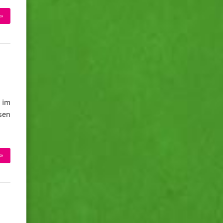
»
 im
sen
»