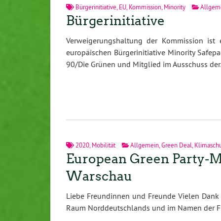
Bürgerinitiative
,
EU
,
Kommission
,
Minority
Allgem
Bürgerinitiative
Verweigerungshaltung der Kommission ist 
europäischen Bürgerinitiative Minority Safep
90/Die Grünen und Mitglied im Ausschuss de
2020
,
Mobilität
Allgemein
,
Green Deal
,
Klimasch
European Green Party-M
Warschau
Liebe Freundinnen und Freunde Vielen Dank 
Raum Norddeutschlands und im Namen der Fr