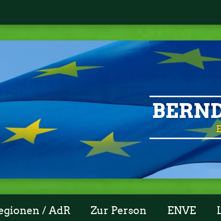
BERND
E
egionen / AdR
Zur Person
ENVE