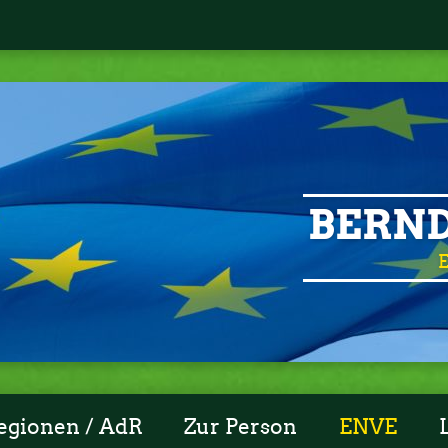
BERND
E
egionen / AdR
Zur Person
ENVE