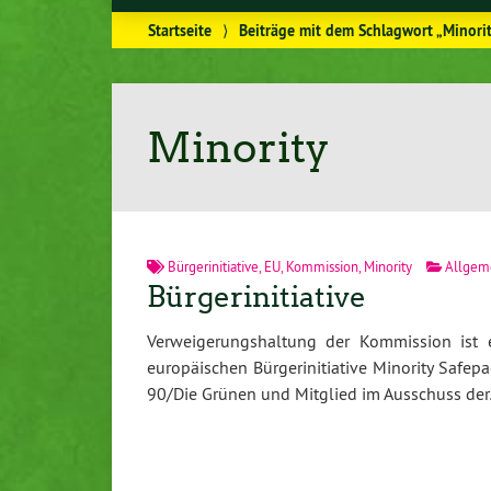
Startseite
⟩
Beiträge mit dem Schlagwort „Minori
Minority
Bürgerinitiative
,
EU
,
Kommission
,
Minority
Allgem
Bürgerinitiative
Verweigerungshaltung der Kommission ist 
europäischen Bürgerinitiative Minority Safep
90/Die Grünen und Mitglied im Ausschuss de