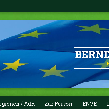
BERND
E
egionen / AdR
Zur Person
ENVE